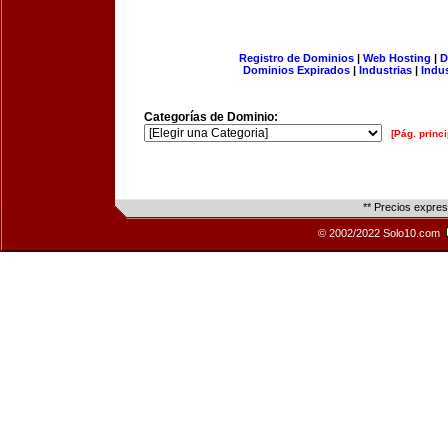
Registro de Dominios
|
Web Hosting
|
D
Dominios Expirados
|
Industrias
|
Indu
Categorías de Dominio:
[Pág. princi
** Precios expre
© 2002/2022 Solo10.com