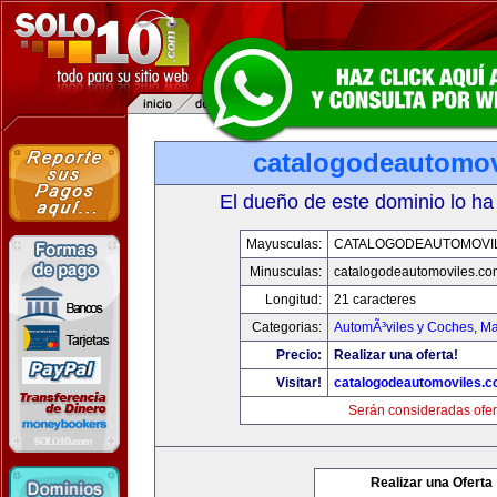
catalogodeautomov
El dueño de este dominio lo ha
Mayusculas:
CATALOGODEAUTOMOVI
Minusculas:
catalogodeautomoviles.co
Longitud:
21 caracteres
Categorias:
AutomÃ³viles y Coches
,
Ma
Precio:
Realizar una oferta!
Visitar!
catalogodeautomoviles.
Serán consideradas ofer
Realizar una Oferta