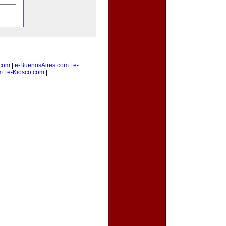
com
|
e-BuenosAires.com
|
e-
m
|
e-Kiosco.com
|