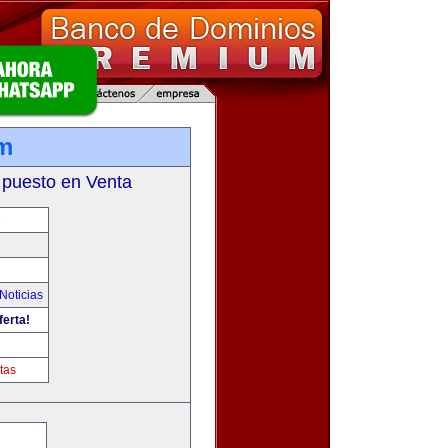
m
 puesto en Venta
M
Noticias
ferta!
tas