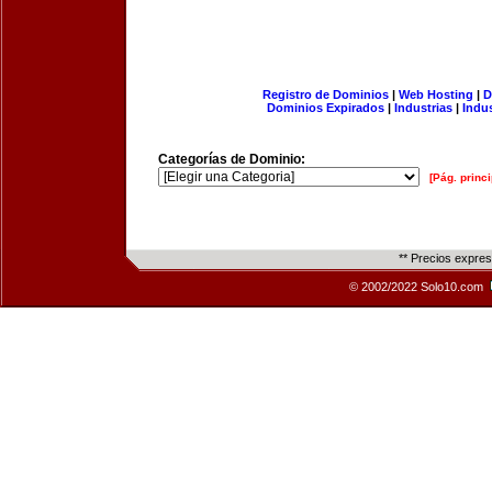
Registro de Dominios
|
Web Hosting
|
D
Dominios Expirados
|
Industrias
|
Indu
Categorías de Dominio:
[Pág. princi
** Precios expre
© 2002/2022 Solo10.com