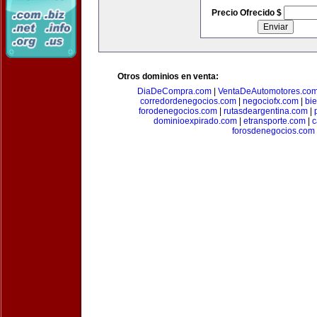
Precio Ofrecido $
Otros dominios en venta:
DiaDeCompra.com
|
VentaDeAutomotores.co
corredordenegocios.com
|
negociofx.com
|
bi
forodenegocios.com
|
rutasdeargentina.com
|
dominioexpirado.com
|
etransporte.com
|
c
forosdenegocios.com