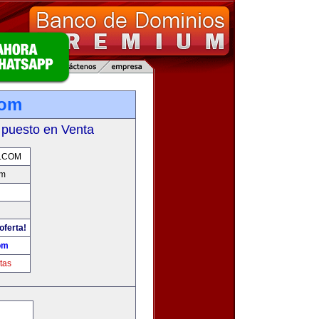
com
 puesto en Venta
.COM
om
oferta!
om
tas