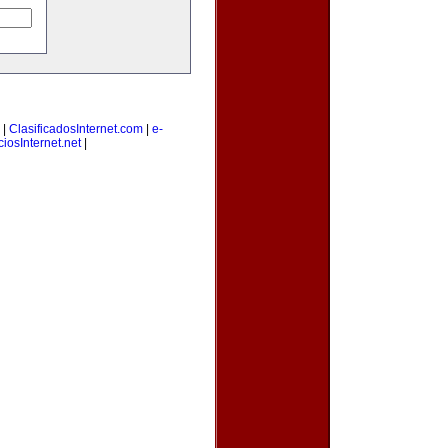
|
ClasificadosInternet.com
|
e-
iosInternet.net
|