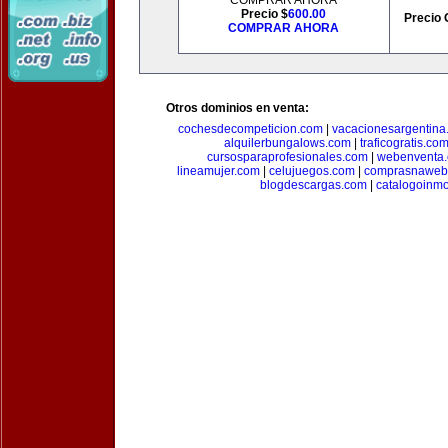
COMPRAR AHORA
Precio $
600.00
Precio 
COMPRAR AHORA
Otros dominios en venta:
cochesdecompeticion.com
|
vacacionesargentina
alquilerbungalows.com
|
traficogratis.co
cursosparaprofesionales.com
|
webenventa
lineamujer.com
|
celujuegos.com
|
comprasnaweb
blogdescargas.com
|
catalogoinmo