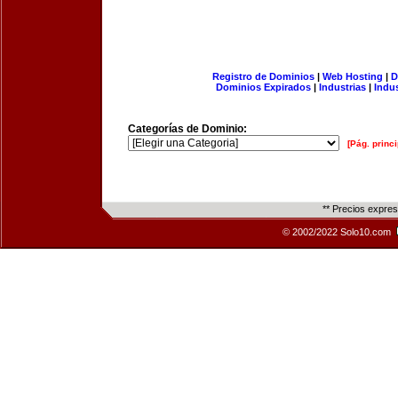
Registro de Dominios
|
Web Hosting
|
D
Dominios Expirados
|
Industrias
|
Indu
Categorías de Dominio:
[Pág. princi
** Precios expre
© 2002/2022 Solo10.com