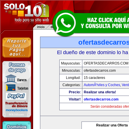
ofertasdecarro
El dueño de este dominio lo ha
Mayusculas:
OFERTASDECARROS.COM
Minusculas:
ofertasdecarros.com
Longitud:
15 caracteres
Categorias:
AutomÃ³viles y Coches
,
Vent
Precio:
Realizar una oferta!
Visitar!
ofertasdecarros.com
Serán consideradas ofer
Realizar una Oferta