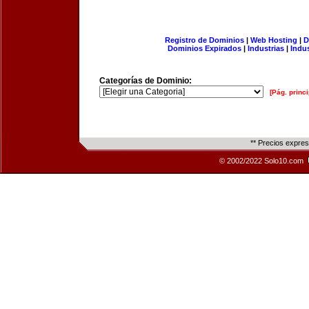
Registro de Dominios
|
Web Hosting
|
D
Dominios Expirados
|
Industrias
|
Indu
Categorías de Dominio:
[Pág. princi
** Precios expre
© 2002/2022 Solo10.com