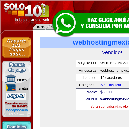
webhostingmexi
Vendido!
Mayusculas:
WEBHOSTINGME
Minusculas:
webhostingmexic
Longitud:
16 caracteres
Categorias:
Sin Clasificar
Precio:
$600.00
Visitar!
webhostingmexi
Serán consideradas ofer