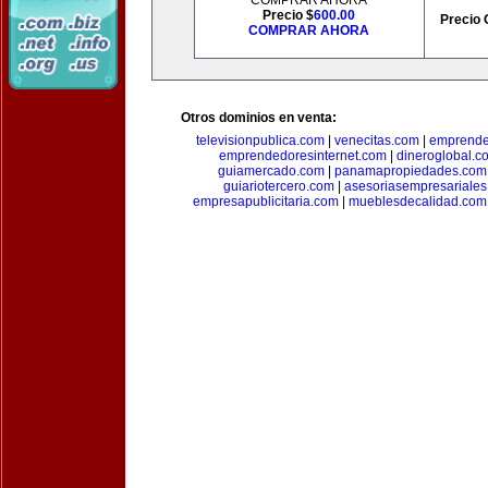
COMPRAR AHORA
Precio $
600.00
Precio 
COMPRAR AHORA
Otros dominios en venta:
televisionpublica.com
|
venecitas.com
|
emprende
emprendedoresinternet.com
|
dineroglobal.c
guiamercado.com
|
panamapropiedades.com
guiariotercero.com
|
asesoriasempresariale
empresapublicitaria.com
|
mueblesdecalidad.com