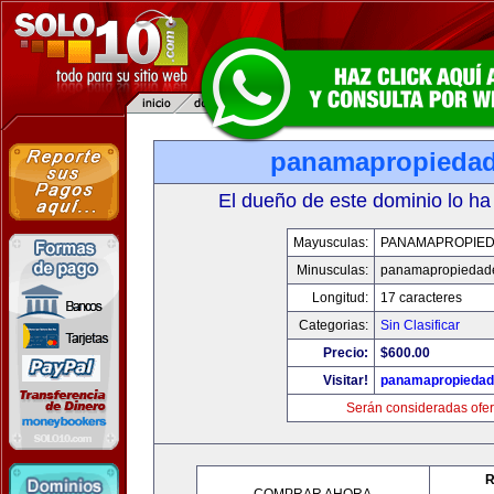
panamapropieda
El dueño de este dominio lo ha
Mayusculas:
PANAMAPROPIE
Minusculas:
panamapropiedad
Longitud:
17 caracteres
Categorias:
Sin Clasificar
Precio:
$600.00
Visitar!
panamapropieda
Serán consideradas ofer
R