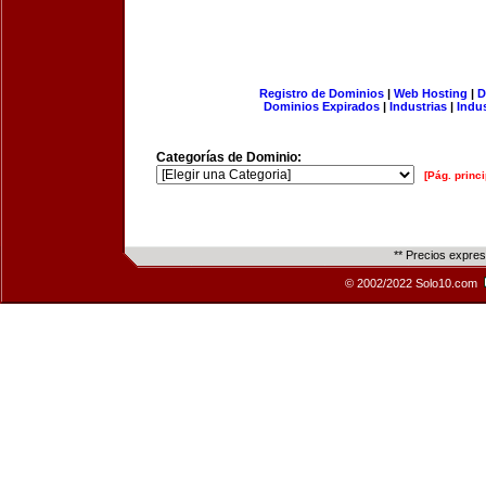
Registro de Dominios
|
Web Hosting
|
D
Dominios Expirados
|
Industrias
|
Indu
Categorías de Dominio:
[Pág. princi
** Precios expre
© 2002/2022 Solo10.com