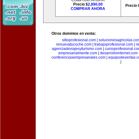
COMPRAR AHORA
Precio $
2,890.00
Precio 
COMPRAR AHORA
Otros dominios en venta:
sitioprofesional.com
|
solucionesagricolas.co
renuevatucoche.com
|
trabajoprofesional.com
|
r
agenciadeviajesyturismo.com
|
cursoprofesional.c
empresarialmente.com
|
desarrollointernet.com
conferenciasempresariales.com
|
equipodeventas.
|