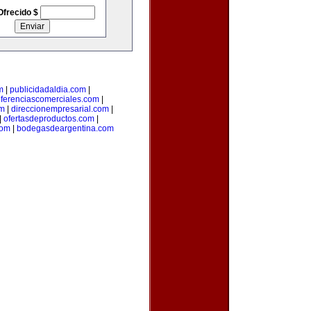
Ofrecido $
m
|
publicidadaldia.com
|
eferenciascomerciales.com
|
om
|
direccionempresarial.com
|
|
ofertasdeproductos.com
|
com
|
bodegasdeargentina.com