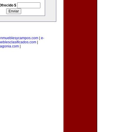
Ofrecido $
inmueblesycampos.com
|
e-
eblesclasificados.com
|
tagonia.com
|