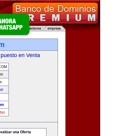
om
 puesto en Venta
COM
om
s
car
om
tas
ealizar una Oferta