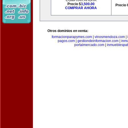
COMPRAR AHORA
Precio $
3,500.00
Precio 
COMPRAR AHORA
Otros dominios en venta:
formacionparapymes.com
|
vinosmendoza.com
|
pagos.com
|
gestiondeinformacion.com
|
inmu
portalmercado.com
|
inmueblespa