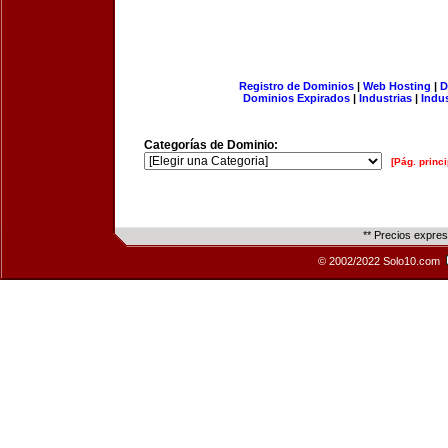
Registro de Dominios
|
Web Hosting
|
D
Dominios Expirados
|
Industrias
|
Indu
Categorías de Dominio:
[Pág. princi
** Precios expre
© 2002/2022 Solo10.com