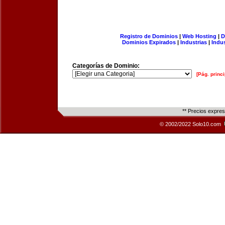
Registro de Dominios
|
Web Hosting
|
D
Dominios Expirados
|
Industrias
|
Indu
Categorías de Dominio:
[Pág. princi
** Precios expre
© 2002/2022 Solo10.com