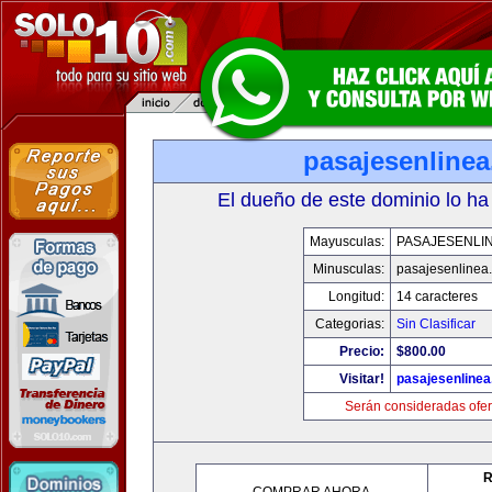
pasajesenline
El dueño de este dominio lo ha
Mayusculas:
PASAJESENLI
Minusculas:
pasajesenlinea
Longitud:
14 caracteres
Categorias:
Sin Clasificar
Precio:
$800.00
Visitar!
pasajesenline
Serán consideradas ofer
R