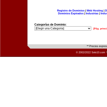
Registro de Dominios
|
Web Hosting
|
D
Dominios Expirados
|
Industrias
|
Indu
Categorías de Dominio:
[Pág. princi
** Precios expre
© 2002/2022 Solo10.com