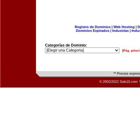
Registro de Dominios
|
Web Hosting
|
D
Dominios Expirados
|
Industrias
|
Indu
Categorías de Dominio:
[Pág. princi
** Precios expre
© 2002/2022 Solo10.com