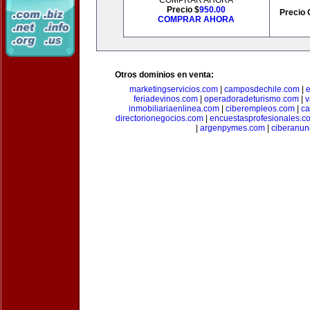
COMPRAR AHORA
Precio $
950.00
Precio 
COMPRAR AHORA
Otros dominios en venta:
marketingservicios.com
|
camposdechile.com
|
e
feriadevinos.com
|
operadoradeturismo.com
|
v
inmobiliariaenlinea.com
|
ciberempleos.com
|
ca
directorionegocios.com
|
encuestasprofesionales.c
|
argenpymes.com
|
ciberanun