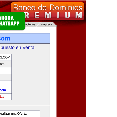
com
 puesto en Venta
S.COM
com
.com
tas
ealizar una Oferta