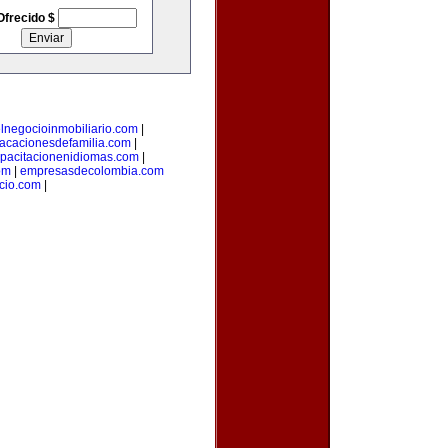
Ofrecido $
lnegocioinmobiliario.com
|
acacionesdefamilia.com
|
pacitacionenidiomas.com
|
om
|
empresasdecolombia.com
cio.com
|