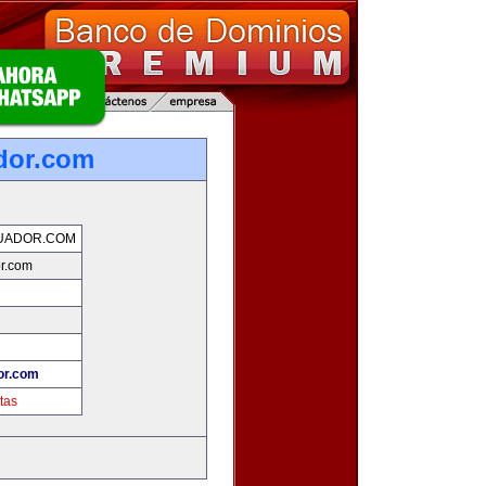
dor.com
UADOR.COM
r.com
or.com
tas