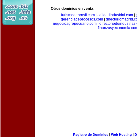
Otros dominios en venta:
turismodebrasil.com
|
calidadindustrial.com
|
gerenciadeprocesos.com
|
directoriomadrid.
negocioagropecuario.com
|
directoriodeindustrias
finanzasyeconomia.co
Registro de Dominios
|
Web Hosting
|
D