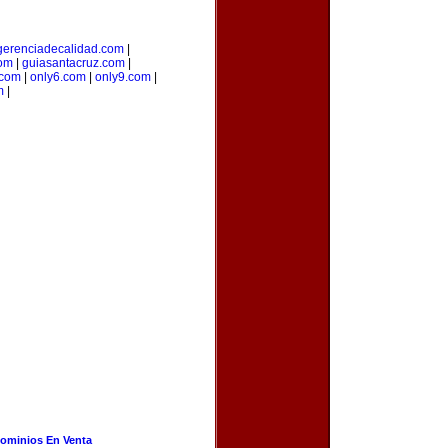
gerenciadecalidad.com
|
com
|
guiasantacruz.com
|
.com
|
only6.com
|
only9.com
|
m
|
ominios En Venta