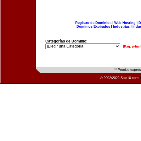
Registro de Dominios
|
Web Hosting
|
D
Dominios Expirados
|
Industrias
|
Indu
Categorías de Dominio:
[Pág. princi
** Precios expre
© 2002/2022 Solo10.com