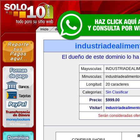
industriadealime
El dueño de este dominio lo ha
Mayusculas:
INDUSTRIADEALI
Minusculas:
industriadealiment
Longitud:
20 caracteres
Categorias:
Sin Clasificar
Precio:
$999.00
Visitar!
industriadealimen
Serán consideradas ofer
R