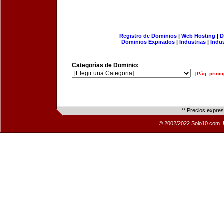
Registro de Dominios
|
Web Hosting
|
D
Dominios Expirados
|
Industrias
|
Indu
Categorías de Dominio:
[Pág. princi
** Precios expre
© 2002/2022 Solo10.com