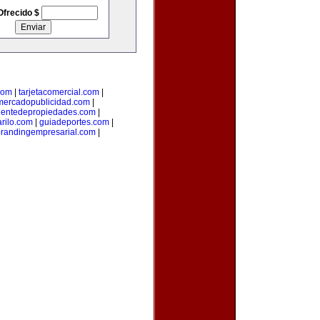
Ofrecido $
com
|
tarjetacomercial.com
|
mercadopublicidad.com
|
entedepropiedades.com
|
arilo.com
|
guiadeportes.com
|
randingempresarial.com
|