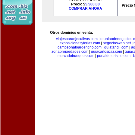
COMPRAR AHORA
Precio $
5,500.00
Precio 
COMPRAR AHORA
Otros dominios en venta:
viajesparaejecutivos.com
|
reuniaodenegocios.
exposicionesyferias.com
|
negociosweb.net
|
campeonatoargentino.com
|
guiatandil.com
|
ag
zonapropiedades.com
|
guiacarlospaz.com
|
guiac
mercadotrueques.com
|
portaldeturismo.com
|
b