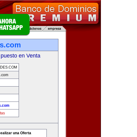
es.com
 puesto en Venta
ADES.COM
s.com
s.com
tas
ealizar una Oferta